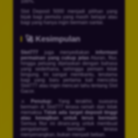
100%.
Slot Deposit 5000 menjadi pilihan yang
bijak bagi pemula yang masih belajar atau
bagi yang hanya ingin bermain santai.
🚀 Kesimpulan
Slot777
juga menyediakan
informasi
permainan yang cukup jelas
Aturan, fitur,
hingga peluang dijelaskan dengan bahasa
yang sederhana, sehingga pemain tidak
bingung. Ini sangat membantu, terutama
bagi yang baru pertama kali mencoba
Slot777 atau ingin mencari tahu tentang Slot
Gacor.
⚔️
Penutup:
Yang terakhir, suasana
bermain di Slot777 terasa ramah dan tidak
memaksa
Tidak ada target deposit tinggi
atau kewajiban untuk terus bermain
Semua fitur ini dirancang untuk membuat
pengalaman bermain terasa
menyenangkan, bukan menjadi beban.