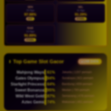
SEN
SEL
10 Agu
11 Agu
97.88%
91.29%
HOT
STABIL
RAB
12 Agu
91.89%
STABIL
Top Game Slot Gacor
● LIVE DATA
Mahjong Ways
61%
Jakarta | 1207 pemain
Gates Olympus
94%
Surabaya | 921 pemain
Starlight Princess
64%
Bandung | 659 pemain
Sweet Bonanza
95%
Medan | 793 pemain
Wild West Gold
87%
Semarang | 478 pemain
Aztec Gems
74%
Makassar | 461 pemain