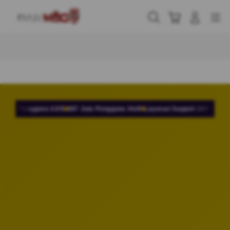
Skip
to
Cari
Troli
Login
Navigation
content
Buka Info Lebih Lanjut
ta Pengguna Aktif
Layanan Support 24/7