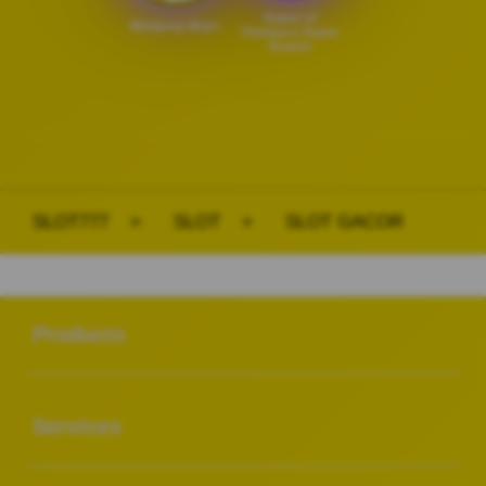
Gates of
Mahjong Ways
Olympus Super
Scatter
SLOT777
>
SLOT
>
SLOT GACOR
Buka
Footer Navigation
Products
Buka
Services
Buka