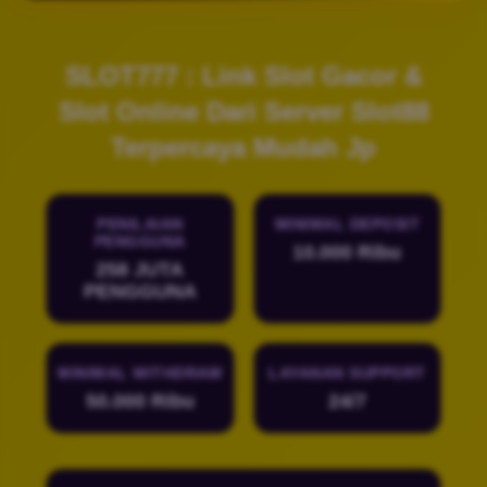
SLOT777 : Link Slot Gacor &
Slot Online Dari Server Slot88
Terpercaya Mudah Jp
PENILAIAN
MINIMAL DEPOSIT
PENGGUNA
10.000 Ribu
258 JUTA
PENGGUNA
MINIMAL WITHDRAW
LAYANAN SUPPORT
50.000 Ribu
24/7