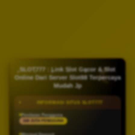
SLOT777 : Link Slot Gacor & Slot
Online Dari Server Slot88 Terpercaya
Mudah Jp
INFORMASI SITUS SLOT777
Penilaian Pengguna
168 JUTA PENGGUNA
Minimal Deposit