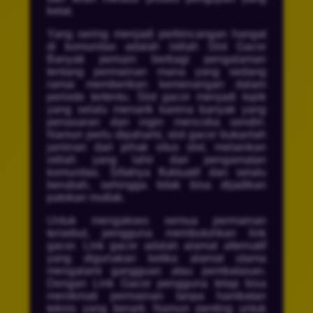
ketat.
Yang sering menjadi perbincangan hangat
di komunitas adalah istilah Slot Gacor
Banyak pemain berbagi pengalaman
tentang permainan mana yang sedang
ramai memberikan kemenangan dalam
periode tertentu. Slot gacor menjadi topik
yang selalu menarik karena banyak yang
penasaran dan ingin mencoba sendiri.
Namun perlu dipahami, slot gacor bukanlah
jaminan dari pihak situs slot, melainkan
istilah yang lahir dari pengamatan
komunitas. Sifatnya fluktuatif dan selalu
berubah, sehingga tidak bisa dijadikan
patokan mutlak.
Untuk mengakses semua permainan
tersebut, pengguna membutuhkan link
gacor. Link gacor adalah alamat alternatif
yang digunakan ketika alamat utama
mengalami gangguan atau pembatasan.
Dengan Link Gacor pengguna tetap bisa
menikmati permainan tanpa hambatan
teknis yang berarti. Namun penting untuk