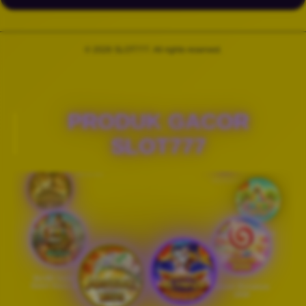
© 2026 SLOT777. All rights reserved.
PRODUK GACOR
SLOT777
Mahjong Wins 3
– Black Scatter
Wild Bandito
Jelly Express
Wild Bounty
Showdown
Candy Rush
Slot88 Gates of
Gatot Kaca 1000
Sweet Bonanza
2500