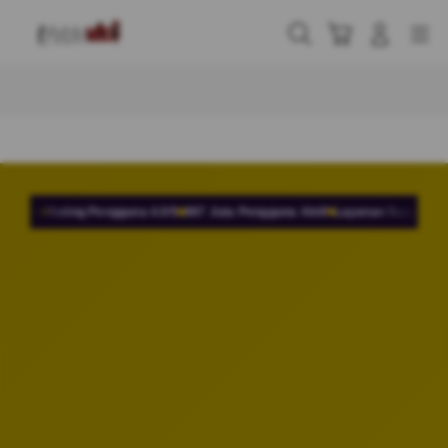
Skip
to
Cari
Troli
Login
Navigation
content
Buka Info Lebih Lanjut
887 Juta Pengguna Aktif
Layanan Support 24/7