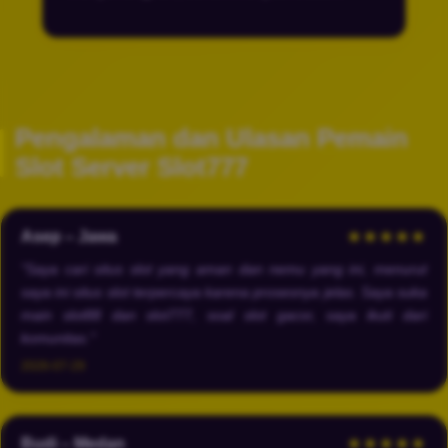
Pengalaman dan Ulasan Pemain
Slot Server Slot777
Asep – Jawa
★★★★★
"Saya cari situs slot yang aman dan nemu yang ini, menurut
saya ini situs slot terpercaya karena prosesnya jelas. Saya suka
main slot88 dan slot777, soal slot gacor, saya ikuti dari
komunitas."
2026-07-29
Budi – Medan
★★★★★