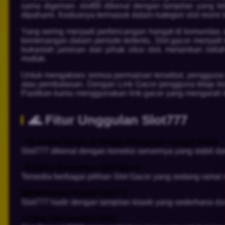
sama digemari. slot88 dikenal dengan tampilan yang l
dipahami. Keduanya termasuk dalam kategori slot resmi 
Yang sering menjadi perbincangan hangat di komunitas
kemenangan dalam periode tertentu. Slot gacor menjadi 
bukanlah jaminan dari pihak situs slot, melainkan istil
mutlak.
Untuk mengakses semua permainan tersebut, pengguna m
atau pembatasan. Dengan Link Gacor pengguna tetap bisa
Pastikan kamu menggunakan link gacor yang mengarah ke 
🌊 Fitur Unggulan Slot777
🔗
Koneksi Server di Setiap Permainan sangat Stabil
Slot777 dikenal dengan koneksi servernya yang stabil d
⚡
Koleksi Permainan Slot Gacor
Tersedia berbagai pilihan Slot Gacor yang sedang rama
🎰
Permainan Klasik Slot777
Slot777 hadir dengan tampilan klasik yang sederhana 
🚀
Opsi Slot Deposit 5000