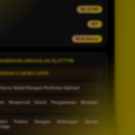
Rp 10.000
24/7
Multi-Device
NAWARAN UNGGULAN SLOT777
 MUDAH & AKSES CEPAT
 Gacor Stabil Dengan Performa Optimal
ern Responsif Untuk Pengalaman Bermain
saksi Praktis Dengan Dukungan Server
inggi