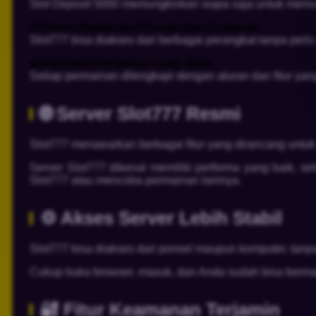
Slot Deposit 5000 memungkinkan siapa saja untuk memu
💳
Akses Mudah dari Ponsel atau Komputer
Slot777 bisa diakses dari berbagai perangkat tanpa perlu
🔐
Informasi Permainan yang Jelas
Setiap permainan dilengkapi dengan aturan dan fitur 
🌐 Server Slot777 Resmi
Slot777 menawarkan berbagai fitur yang dirancang unt
Server Slot777 dikenal memiliki performa yang baik, se
Slot777 atau mencoba permainan lainnya.
⚙️ Akses Server Lebih Stabil
Slot777 bisa diakses dari ponsel maupun komputer, tanpa
Cukup buka browser, masuk, dan Anda sudah bisa bermain.
🔐 Fitur Keamanan Terjamin