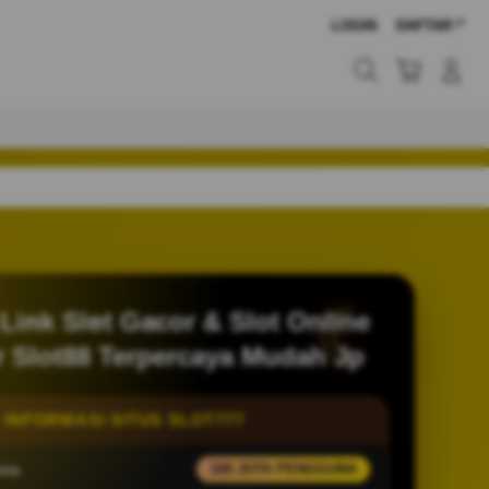
LOGIN
DAFTAR
Cari
Troli
Login/Sign-Up
Cari
Link Slot Gacor & Slot Online
r Slot88 Terpercaya Mudah Jp
INFORMASI SITUS SLOT777
una
168 JUTA PENGGUNA