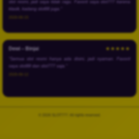
slot resmi, jadi saya tidak ragu. Favorit saya slot777 karena
klasik, kadang slot88 juga."
2026-06-15
Dewi – Binjai
★★★★★
"Semua slot resmi hanya ada disini, jadi nyaman. Favorit
saya slot88 dan slot777 saja."
2026-06-12
© 2026 SLOT777. All rights reserved.