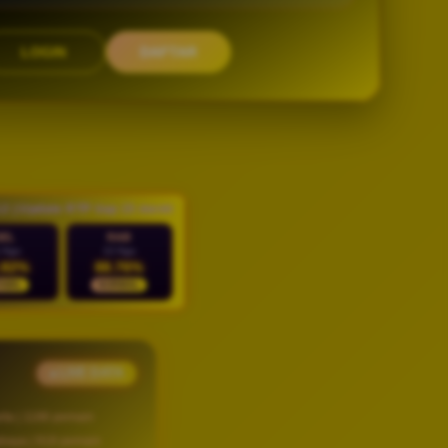
LOGIN
DAFTAR
5 | Update RTP tiap 15 menit
SEL
RAB
 Agu
12 Agu
.82%
88.76%
ABIL
NORMAL
● LIVE DATA
rta | 1186 pemain
baya | 918 pemain