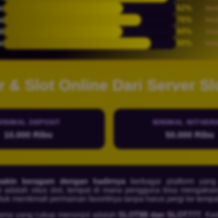
s
62%
Band
a
76%
Meda
d
60%
Sema
s
90%
Maka
r & Slot Online Dari Server S
MINIMAL DEPOSIT
MINIMAL WITHDR
10.000 Ribu
50.000 Ribu
akin beragam dengan hadirnya
berbagai platform yan
 adalah situs slot, tempat di mana pengguna bisa mengakses
uk menikmati permainan favoritnya tanpa harus pergi ke tempat
 nama yang cukup menonjol adalah
SLOT88 dan SLOT777
, Ke