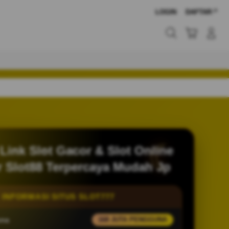
LOGIN
DAFTAR
Cari
Troli
Login/Sign-Up
Cari
Link Slot Gacor & Slot Online
r Slot88 Terpercaya Mudah Jp
INFORMASI SITUS SLOT777
una
168 JUTA PENGGUNA