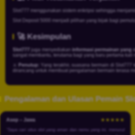
Slot777 menggunakan sistem enkripsi sehingga menjam
Slot Deposit 5000 menjadi pilihan yang bijak bagi pemul
🚀 Kesimpulan
Slot777
juga menyediakan
informasi permainan yang 
sangat membantu, terutama bagi yang baru pertama kali 
⚔️
Penutup:
Yang terakhir, suasana bermain di Slot777
dirancang untuk membuat pengalaman bermain terasa m
Pengalaman dan Ulasan Pemain Slo
Asep – Jawa
★★★★★
"Saya cari situs slot yang aman dan nemu yang ini, menurut